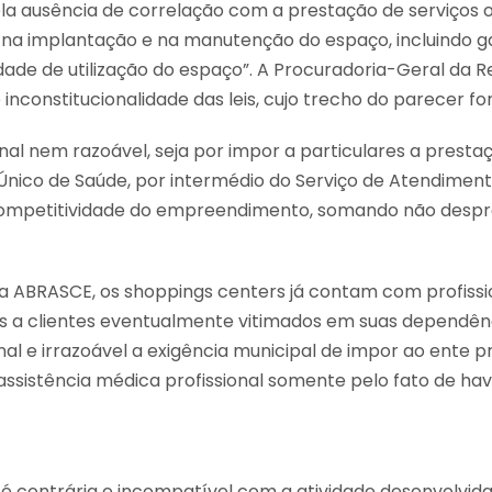
la ausência de correlação com a prestação de serviços of
s na implantação e na manutenção do espaço, incluindo 
dade de utilização do espaço”. A Procuradoria-Geral da 
inconstitucionalidade das leis, cujo trecho do parecer fo
al nem razoável, seja por impor a particulares a prestaç
nico de Saúde, por intermédio do Serviço de Atendiment
competitividade do empreendimento, somando não desprez
 ABRASCE, os shoppings centers já contam com profissio
os a clientes eventualmente vitimados em suas dependên
l e irrazoável a exigência municipal de impor ao ente p
assistência médica profissional somente pelo fato de ha
 é contrária e incompatível com a atividade desenvolvid