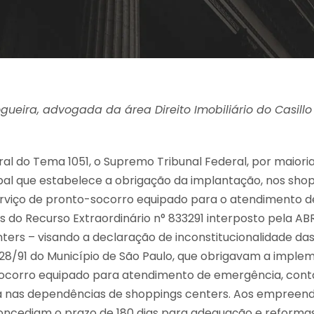
ogueira, advogada da área Direito Imobiliário do Casill
l do Tema 1051, o Supremo Tribunal Federal, por maioria, 
cipal que estabelece a obrigação da implantação, nos sho
rviço de pronto-socorro equipado para o atendimento d
és do Recurso Extraordinário n° 833291 interposto pela A
ters – visando a declaração de inconstitucionalidade das 
728/91 do Município de São Paulo, que obrigavam a impl
-socorro equipado para atendimento de emergência, co
nas dependências de shoppings centers. Aos empreendim
 concediam o prazo de 180 dias para adequação e reforma