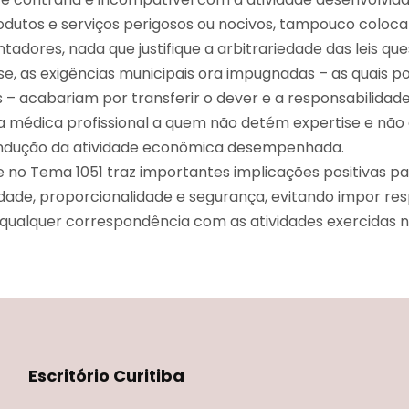
odutos e serviços perigosos ou nocivos, tampouco coloc
adores, nada que justifique a arbitrariedade das leis que
e, as exigências municipais ora impugnadas – as quais p
s – acabariam por transferir o dever e a responsabilidad
a médica profissional a quem não detém expertise e não 
ondução da atividade econômica desempenhada.
se no Tema 1051 traz importantes implicações positivas pa
bilidade, proporcionalidade e segurança, evitando impor re
qualquer correspondência com as atividades exercidas
Escritório Curitiba