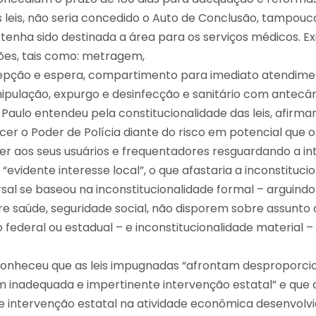
s leis, não seria concedido o Auto de Conclusão, tampouc
enha sido destinada a área para os serviços médicos. Ex
ções, tais como: metragem,
pção e espera, compartimento para imediato atendime
ulação, expurgo e desinfecção e sanitário com antecâma
 Paulo entendeu pela constitucionalidade das leis, afirma
cer o Poder de Polícia diante do risco em potencial que o
 aos seus usuários e frequentadores resguardando a int
evidente interesse local”, o que afastaria a inconstitucio
rsal se baseou na inconstitucionalidade formal – arguind
re saúde, seguridade social, não disporem sobre assunto 
federal ou estadual – e inconstitucionalidade material 
econheceu que as leis impugnadas “afrontam desproporci
m inadequada e impertinente intervenção estatal” e que 
e intervenção estatal na atividade econômica desenvolvi