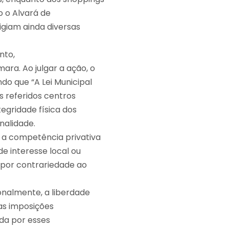
o o Alvará de
igiam ainda diversas
nto,
ra. Ao julgar a ação, o
ndo que “A Lei Municipal
s referidos centros
egridade física dos
nalidade.
o a competência privativa
de interesse local ou
– por contrariedade ao
onalmente, a liberdade
as imposições
da por esses