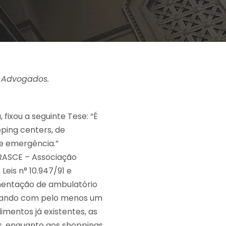
o Advogados.
fixou a seguinte Tese: “É
pping centers, de
e emergência.”
BRASCE – Associação
Leis n° 10.947/91 e
ementação de ambulatório
ntando com pelo menos um
entos já existentes, as
s, enquanto aos shoppings