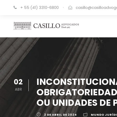
+ 55 (41) 3310-6800
·
casillo@casilloadvo
INCONSTITUCIONA
02
OBRIGATORIEDAD
ABR
OU UNIDADES DE
2 DE ABRIL DE 2024
MUNDO JURÍD