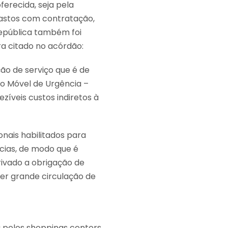
erecida, seja pela
gastos com contratação,
República também foi
ra citado no acórdão:
ão de serviço que é de
o Móvel de Urgência –
íveis custos indiretos à
nais habilitados para
cias, de modo que é
rivado a obrigação de
ver grande circulação de
a pelos shoppings centers,