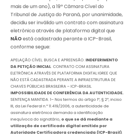
mais de um ano), a 19ª Câmara Cível do
Tribunal de Justiça do Paraná, por unanimidade,
decidiu ser inválido um contrato com assinatura
eletrônica através de plataforma digital que
NÃO
está cadastrada perante a ICP-Brasil,
conforme segue:
APELAÇÃO CÍVEL. BUSCA E APREENSÃO.
INDEFERIMENTO
DA PETIÇÃO INICIAL
. CONTRATO COM ASSINATURA
ELETRÔNICA ATRAVÉS DE PLATAFORMA DIGITAL IGREE QUE
NÃO ESTÁ CADASTRADA PERANTE A INFRAESTRUTURA DE
CHAVES PÚBLICAS BRASILEIRA – ICP-BRASIL.
IMPOSSIBILIDADE DE CONFERÊNCIA DA AUTENTICIDADE.
SENTENÇA MANTIDA. 1– Nos termos do artigo 1º, § 2º, inciso
III, da Lei Federal n.º 11.419/2006, a autenticidade de
assinatura eletrônica demanda a identificação
inequívoca do signatário,
o que se dá mediante a
utilização de certificado digital emitido por
Autoridade Certificadora credenciada (ICP-Brasil)
.