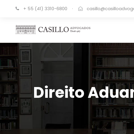
+ 55 (41) 3310-6800
·
casillo@casilloadvo
Direito Adua